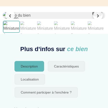
‹
›
1
/ 6
Plus d’infos sur
ce bien
Description
Caractéristiques
Localisation
Comment participer à l’enchère ?