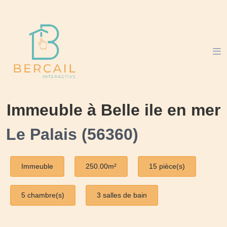
Immeuble à Belle ile en mer
Le Palais (56360)
Immeuble
250.00m²
15 pièce(s)
5 chambre(s)
3 salles de bain