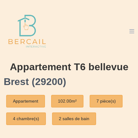
Appartement T6 bellevue
Brest (29200)
Appartement
102.00m²
7 pièce(s)
4 chambre(s)
2 salles de bain