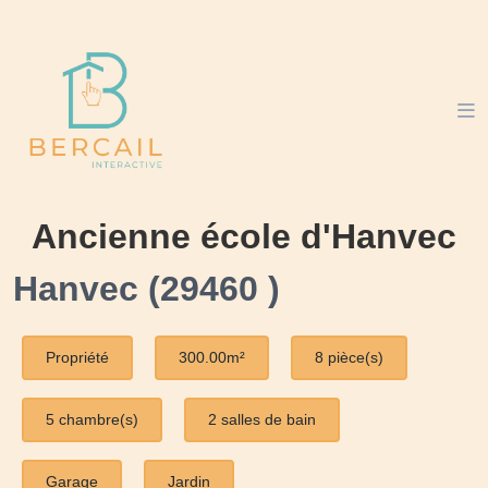
Ancienne école d'Hanvec
Hanvec (29460 )
Propriété
300.00m²
8 pièce(s)
5 chambre(s)
2 salles de bain
Garage
Jardin